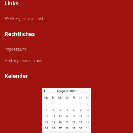
Links
BSKV Ergebnisdienst
Rechtliches
Impressum
Haftungsausschluss
Kalender
August 2025
Mo
Di
Mi
Do
Fr
Sa
So
1
2
3
4
5
6
7
8
9
10
11
12
13
14
15
16
17
18
19
20
21
22
23
24
25
26
27
28
29
30
31