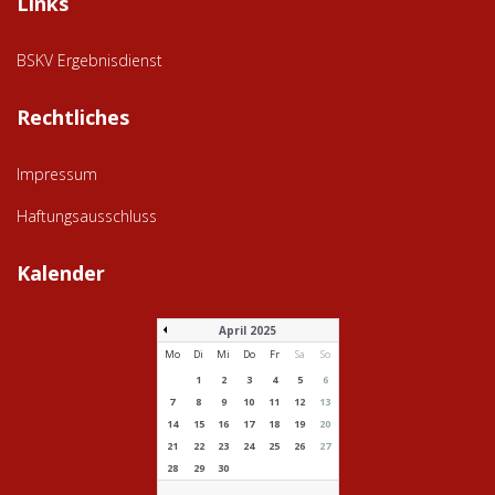
Links
BSKV Ergebnisdienst
Rechtliches
Impressum
Haftungsausschluss
Kalender
April 2025
Mo
Di
Mi
Do
Fr
Sa
So
1
2
3
4
5
6
7
8
9
10
11
12
13
14
15
16
17
18
19
20
21
22
23
24
25
26
27
28
29
30